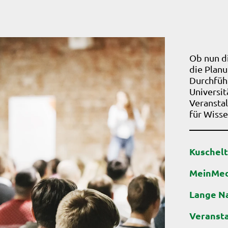
Ob nun d
die Planu
Durchführ
Universit
Veranstal
für Wisse
Kuschelt
MeinMe
Lange N
Veranst