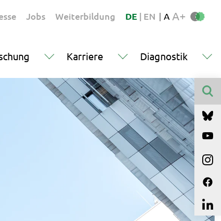
A+
esse
Jobs
Weiterbildung
DE
|
EN
|
A
schung
Karriere
Diagnostik
Finden