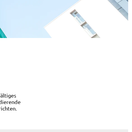
ältiges
udierende
ichten.